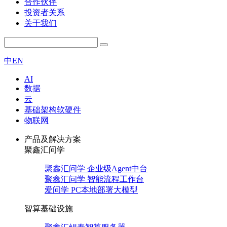
合作伙伴
投资者关系
关于我们
中
EN
AI
数据
云
基础架构软硬件
物联网
产品及解决方案
聚鑫汇问学
聚鑫汇问学 企业级Agent中台
聚鑫汇问学 智能流程工作台
爱问学 PC本地部署大模型
智算基础设施